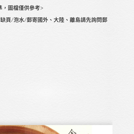
準，圖檔僅供參考>
無缺頁/泡水/郵寄國外、大陸、離島請先詢問郵
關於我們
展覽
藝術家
藝術商品