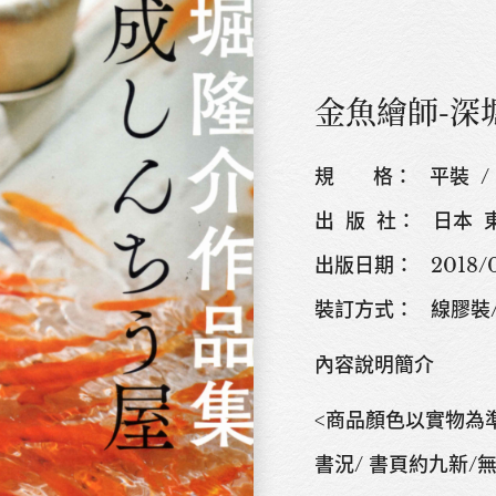
金魚繪師-深
規 格： 平裝 / 199
出 版 社： 日本
出版日期： 2018/07/
裝訂方式： 線膠裝
內容說明簡介
<商品顏色以實物為
書況/ 書頁約九新/