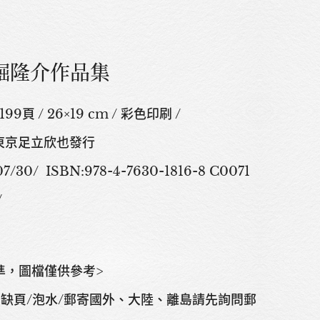
堀隆介作品集
頁 / 26×19 cm / 彩色印刷 /
 東京足立欣也發行
30/ ISBN:978-4-7630-1816-8 C0071
/
準，圖檔僅供參考>
無缺頁/泡水/郵寄國外、大陸、離島請先詢問郵