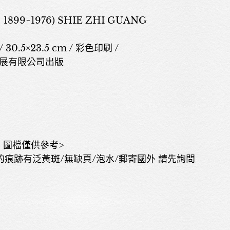
99~1976) SHIE ZHI GUANG
 30.5×23.5 cm / 彩色印刷 /
信發展有限公司出版
關於我們
展覽
，圖檔僅供參考>
的痕跡有泛黃斑/無缺頁/泡水/郵寄國外 請先詢問
藝術家
藝術商品