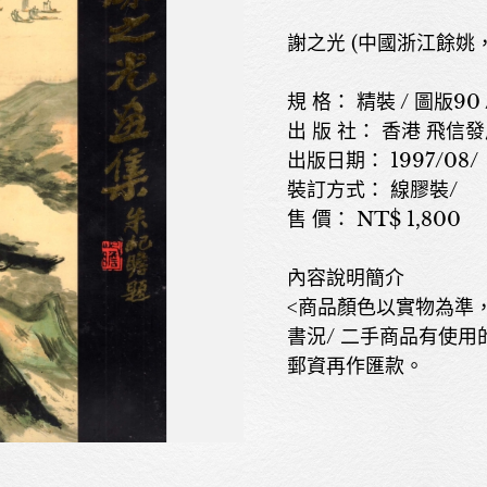
謝之光 (中國浙江餘姚，18
規 格： 精裝 / 圖版90 /
出 版 社： 香港 飛
出版日期： 1997/08/
裝訂方式： 線膠裝/
售 價： NT$ 1,800
內容說明簡介
<商品顏色以實物為準
書況/ 二手商品有使用
郵資再作匯款。