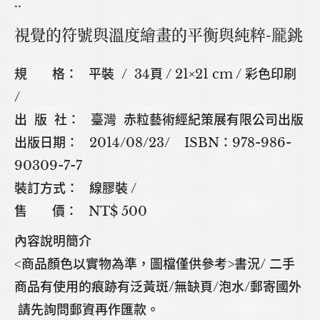
..
視覺的符號與溫度繪畫的平衡與純粹-龎銚
規 格： 平裝 / 34頁 / 21×21 cm / 彩色印刷
/
出 版 社： 臺灣 赤粒藝術經紀策展有限公司出版
出版日期： 2014/08/23/ ISBN：978-986-
90309-7-7
裝訂方式： 線膠裝 /
售 價： NT$ 500
內容說明簡介
<商品顏色以實物為準，圖檔僅供參考>書況/ 二手
商品有使用的痕跡有泛黃斑/無缺頁/泡水/郵寄國外
請先詢問郵資再作匯款。