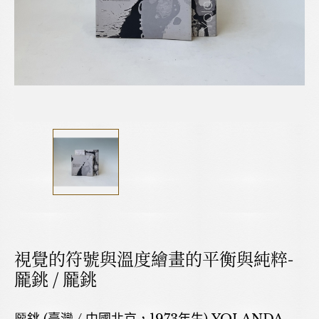
視覺的符號與溫度繪畫的平衡與純粹-
龎銚 / 龎銚