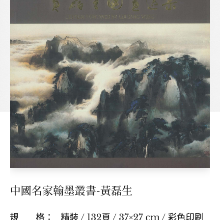
中國名家翰墨叢書-黃磊生
規 格： 精裝 / 132頁 / 37×27 cm / 彩色印刷