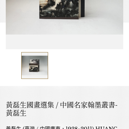
黃磊生國畫選集 / 中國名家翰墨叢書-
黃磊生