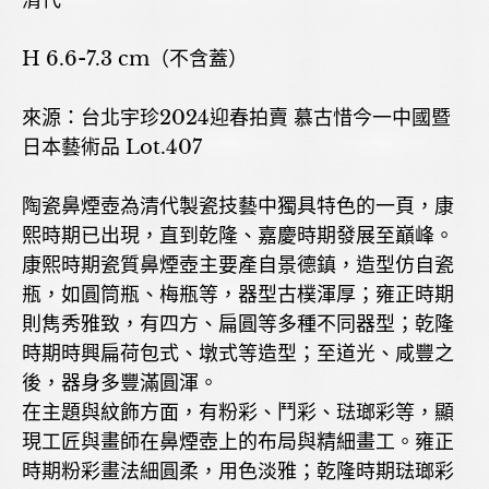
清代
H 6.6-7.3 cm（不含蓋）
來源：台北宇珍2024迎春拍賣 慕古惜今一中國暨
日本藝術品 Lot.407
陶瓷鼻煙壺為清代製瓷技藝中獨具特色的一頁，康
熙時期已出現，直到乾隆、嘉慶時期發展至巔峰。
康熙時期瓷質鼻煙壺主要產自景德鎮，造型仿自瓷
瓶，如圓筒瓶、梅瓶等，器型古樸渾厚；雍正時期
則雋秀雅致，有四方、扁圓等多種不同器型；乾隆
時期時興扁荷包式、墩式等造型；至道光、咸豐之
後，器身多豐滿圓渾。
在主題與紋飾方面，有粉彩、鬥彩、琺瑯彩等，顯
現工匠與畫師在鼻煙壺上的布局與精細畫工。雍正
時期粉彩畫法細圓柔，用色淡雅；乾隆時期琺瑯彩