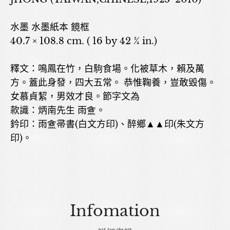
水墨 水墨紙本 鏡框
40.7 × 108.8 cm. ( 16 by 42 ¾ in.)
釋文：鳴鳳在竹，白駒食場。化被草木，賴及萬
方。蓋此身發，四大五常。 恭惟鞠養，豈敢毀傷。
女慕貞絜，男效才良。節字文為
款識：炳南先生 雨盦。
鈐印：雨盦帚書(白文方印)、醉鄉▲▲印(朱文方
印)。
Infomation