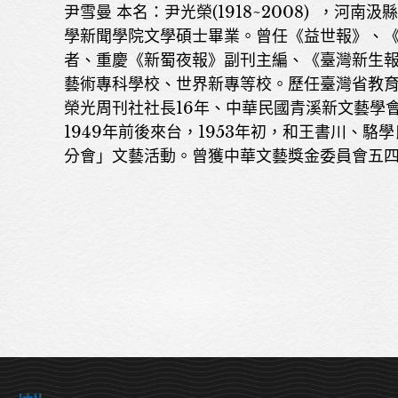
尹雪曼 本名：尹光榮(1918~2008) 
學新聞學院文學碩士畢業。曾任《益世報》、
者、重慶《新蜀夜報》副刊主編、《臺灣新生
藝術專科學校、世界新專等校。歷任臺灣省教
榮光周刊社社長16年、中華民國青溪新文藝學
1949年前後來台，1953年初，和王書川、
分會」文藝活動。曾獲中華文藝獎金委員會五