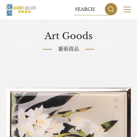
享譽海內外的著名油畫家
關於我們
Art Goods
蔡楚夫(1942-)廣西梧州市人。原名蔡家傑，享譽海內外
展覽
藝術商品
的著名油畫家。師從丁衍庸、楊善深。從藝四十多年
藝術家
來，在世界多個國家及地區舉行個人畫展及聯展100多
次；現任美國華人藝術家協會會長，美國國際文化藝術
藝術商品
中心顧問，紐約華人書畫藝術協會顧問，春風畫會紐約
收藏交流
分會會長。 《紐約時報》曾幾次刊登他的作品Polo
Ralph Lauren It is not in the book 、大屠殺等。八
網站地圖
隱私權政策
九十年代，台灣的“富華沙龍”、“東之畫廊”、“珍雅堂”等
多家藝術公司為他舉行過個人畫展。他的作品也多次參
DESIGN
BY GRNET
加國內國際的大型拍賣會，價格和成交率都相當高，足