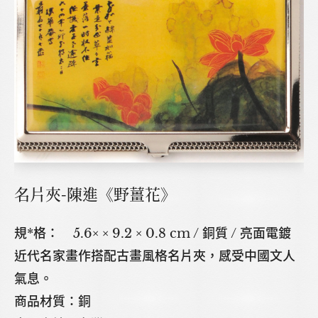
名片夾-陳進《野薑花》
規*格： 5.6× × 9.2 × 0.8 cm / 銅質 / 亮面電鍍
近代名家畫作搭配古畫風格名片夾，感受中國文人
氣息。
商品材質：銅