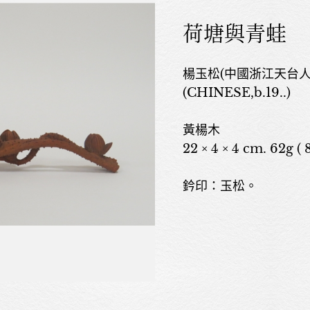
荷塘與青蛙
楊玉松(中國浙江天台人，1
(CHINESE,b.19..)
黃楊木
22 × 4 × 4 cm. 62g ( 8
鈐印：玉松。