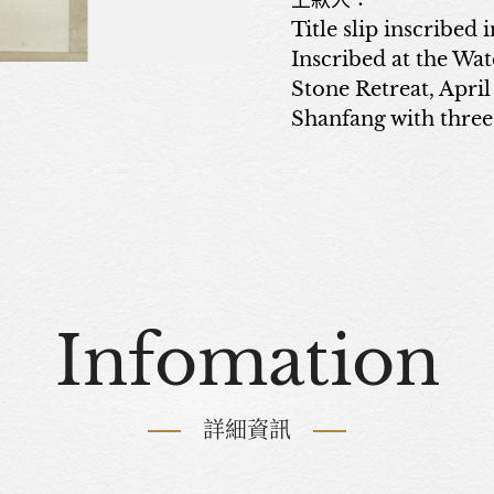
上款人：
Title slip inscribed 
Inscribed at the Wat
Stone Retreat, April
Shanfang with three 
Infomation
詳細資訊