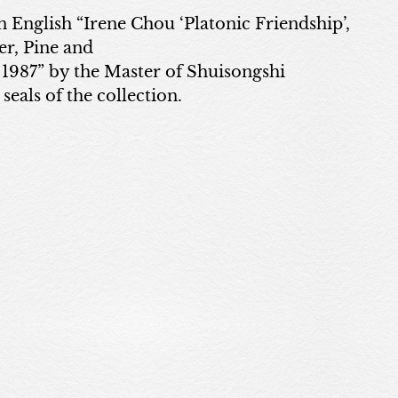
展覽
in English “Irene Chou ‘Platonic Friendship’,
er, Pine and
 1987” by the Master of Shuisongshi
藝術家
seals of the collection.
藝術商品
收藏交流
網站地圖
隱私權政策