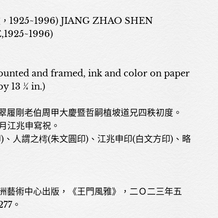
1925~1996) JIANG ZHAO SHEN
1925~1996)
ed and framed, ink and color on paper
by 13 ¼ in.)
翠履剛老伯周甲大慶暨哲嗣植坡道兄四秩初度。
)臘月江兆申寫祝。
)、人謂之樗(朱文圓印)、江兆申印(白文方印)、略
關於我們
洲藝術中心出版，《王門風雅》，二Ｏ二三年五
77。