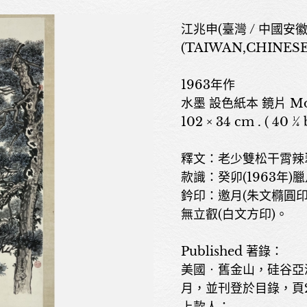
江兆申(臺灣 / 中國安徽，
(TAIWAN,CHINESE,
1963年作
水墨 設色紙本 鏡片 Mount
102 × 34 cm . ( 40 ¼ 
釋文：老少雙松干霄辣
款識：癸卯(1963年
鈐印：邀月(朱文橢圓印
無立叡(白文方印)。
Published 著錄：
美國‧舊金山，硅谷亞
月，並刊登於目錄，頁2