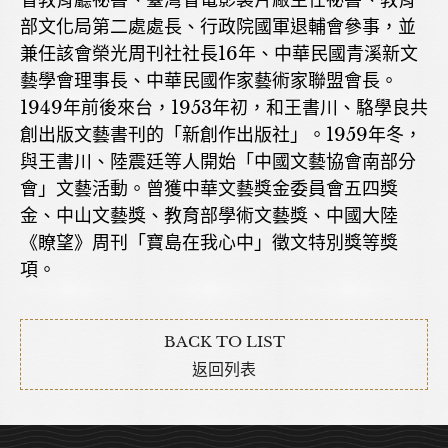
省教育廳祕書、臺灣省電影製片廠主任祕書、教育
部文化局第二處處長、行政院國軍退輔會參事，並
兼任該會榮光周刊社社長16年、中華民國青溪新文
藝學會理事長、中華民國作家藝術家聯盟會長。
1949年前後來台，1953年初，和王書川、駱學良共
創出版文藝書刊的「新創作出版社」。1959年冬，
與王書川、陸震廷等人開始「中國文藝協會南部分
會」文藝活動。曾獲中華文藝獎金委員會五四獎
金、中山文藝獎、教育部學術文藝獎、中國大陸
《瞭望》周刊「寶島在我心中」徵文特別獎等獎
項。
BACK TO LIST
返回列表