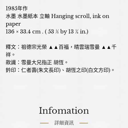
1985年作
水墨 水墨紙本 立軸 Hanging scroll, ink on
paper
136 × 33.4 cm . ( 53 ½ by 13 ¼ in.)
釋文：祖德宗光榮 ▲▲百福，晴雲瑞雪曼 ▲▲千
祥。
款識：雪曼大兄指正 胡恆。
鈐印：仁者壽(朱文長印)、胡恆之印(白文方印)。
Infomation
詳細資訊