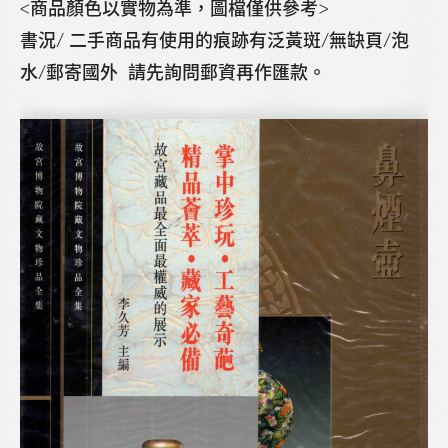
<商品顏色以實物為準，圖檔僅供參考>
書況/ 二手商品有使用的痕跡有泛黃斑/無缺頁/泡
水/郵寄國外 請先詢問郵資再作匯款。