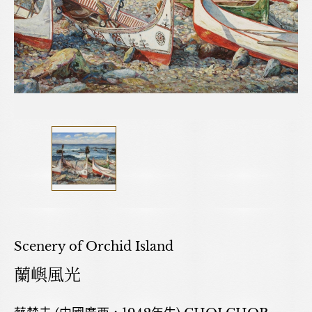
Scenery of Orchid Island
蘭嶼風光