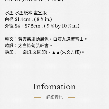
水墨 水墨紙本 畫宣版
內徑 21.4cm . ( 8 ½ in.)
外徑 24 × 27.2cm . ( 9 ½ by 10 ¾ in.)
釋文：黃雲萬里動風色，白波九道流雪山。
款識：太白詩句弘軒書。
鈐印：一樂(朱文圓印)、▲▲(朱文方印)。
Infomation
詳細資訊