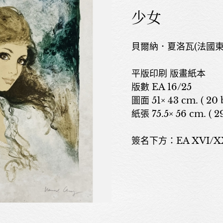
少女
貝爾納．夏洛瓦(法國東部洛
平版印刷 版畫紙本
版數 EA 16/25
圖面 51× 43 cm. ( 20 b
紙張 75.5× 56 cm. ( 29
簽名下方：EA XVI/XXV