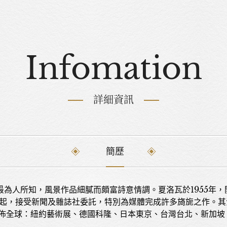
Infomation
詳細資訊
簡歷
為人所知，風景作品細膩而頗富詩意情調。夏洛瓦於1955年
代起，接受新聞及雜誌社委託，特別為媒體完成許多旖旎之作。
遍佈全球：紐約藝術展、德國科隆、日本東京、台灣台北、新加