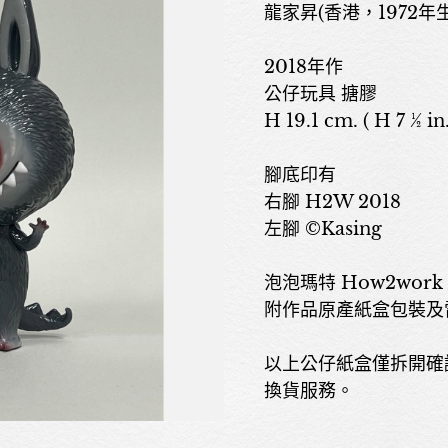
龍家昇(香港，1972年生)
2018年作
公仔玩具 搪膠
H 19.1 cm. ( H 7 ½ in.
腳底印有
右腳 H2W 2018
左腳 ©Kasing
泡泡瑪特 How2work 
附作品原產紙盒包裝及
以上公仔紙盒僅拆開確
換貨服務。