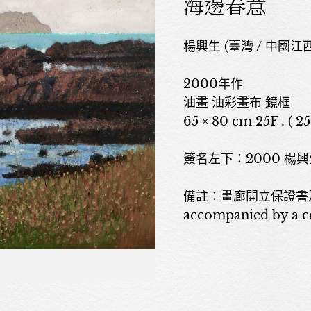
海邊春意
楊興生 (臺灣 / 中國江西
2000年作
油畫 油彩畫布 鏡框
65 × 80 cm 25F . ( 25
簽名左下：2000 楊興
備註：畫廊開立保證書及藝
accompanied by a cer