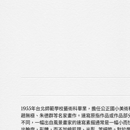
1955年台北師範學校藝術科畢業，擔任公正國小美術
趙無極、朱德群等名家畫作。速寫原指作品或作品部
不同，一幅出自風景畫家的速寫素描通常是一幅小而
出輪廓，形體，而不加繪肌理、光影…等細節。對於