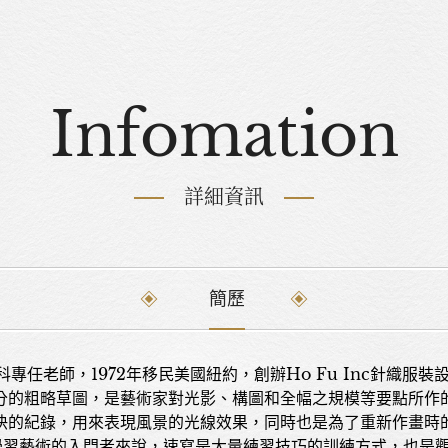
Infomation
詳細資訊
簡歷
科專任老師，1972年移民美國紐約，創辦Ho Fu Inc針織
分的粗略草圖，是藝術家對光影、構圖和全幅之規模等要點所作
快的紀錄，用來表現風景的光線效果，同時也是為了重新作畫時
學習藝術的入門者來說，速寫是大量練習技巧的訓練方式，也是