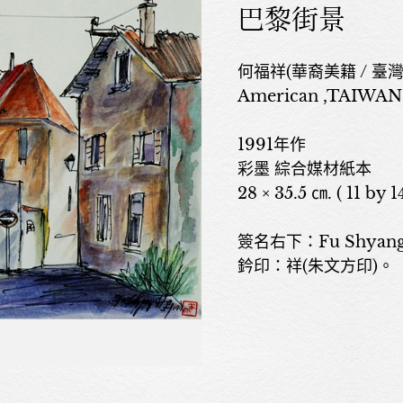
巴黎街景
何福祥(華裔美籍 / 臺灣宜蘭
American ,TAIWAN,
1991年作
彩墨 綜合媒材紙本
28 × 35.5 ㎝. ( 11 by 14
簽名右下：Fu Shyang 
鈐印：祥(朱文方印)。