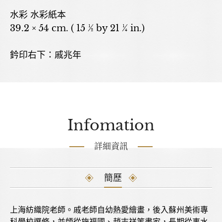
水彩 水彩紙本
39.2 × 54 cm. ( 15 ½ by 21 ¼ in.)
鈐印右下：戚兆年
Infomation
詳細資訊
簡歷
上海紡織院老師。戚老師自幼熱愛繪畫，後入蘇州美術專
科學校選修，並師從施福國、趙志祥等畫家，長期從事水