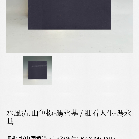
水風清.山色揚-馮永基 / 細看人生-馮永
基