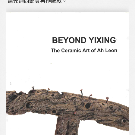
請先詢問郵資再作匯款。