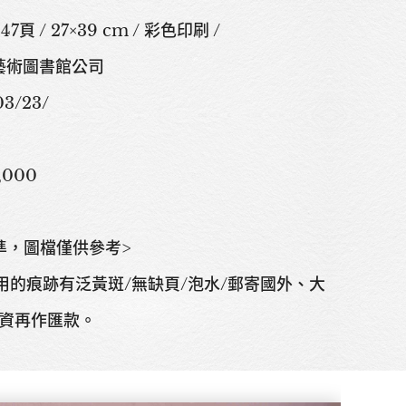
頁 / 27×39 cm / 彩色印刷 /
關於我們
 藝術圖書館公司
3/23/
展覽
000
藝術家
準，圖檔僅供參考>
藝術商品
用的痕跡有泛黃斑/無缺頁/泡水/郵寄國外、大
資再作匯款。
收藏交流
網站地圖
隱私權政策