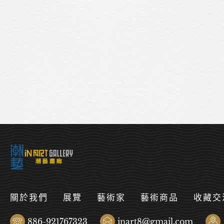
關於我們
展覽
藝術家
藝術商品
收藏交
886-921767323
inart8@gmail.com