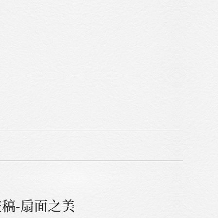
稿-扇面之美