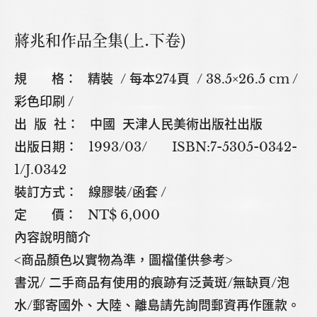
蔣兆和作品全集(上.下卷)
規 格： 精裝 / 每本274頁 / 38.5×26.5 cm /
彩色印刷 /
出 版 社： 中國 天津人民美術出版社出版
出版日期： 1993/03/ ISBN:7-5305-0342-
1/J.0342
裝訂方式： 線膠裝/函套 /
定 價： NT$ 6,000
內容說明簡介
<商品顏色以實物為準，圖檔僅供參考>
書況/ 二手商品有使用的痕跡有泛黃斑/無缺頁/泡
水/郵寄國外、大陸、離島請先詢問郵資再作匯款。