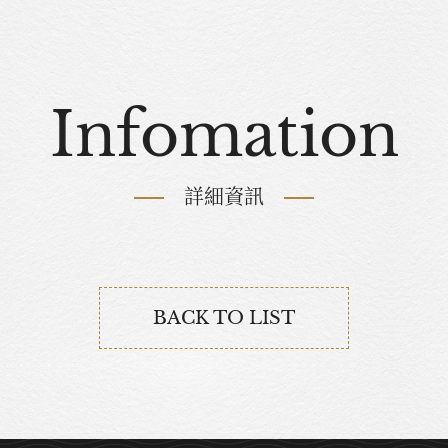
Infomation
詳細資訊
BACK TO LIST