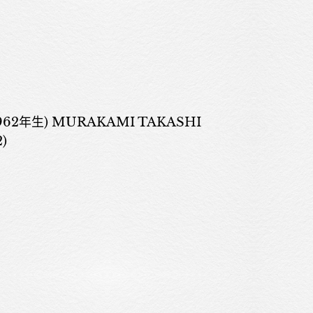
2年生) MURAKAMI TAKASHI
)