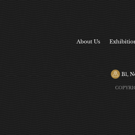
About Us
Exhibitio
B1, N
COPYRI