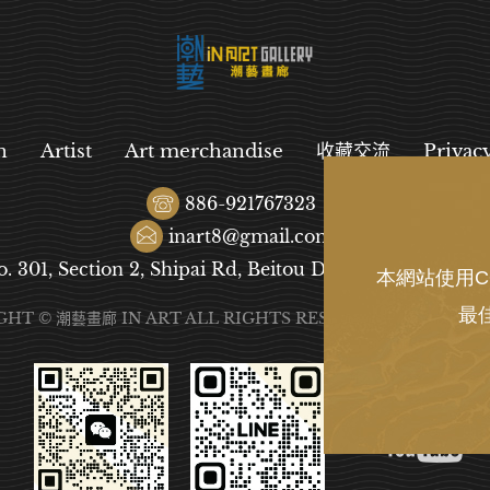
n
Artist
Art merchandise
收藏交流
Privac
886-921767323
inart8@gmail.com
o. 301, Section 2, Shipai Rd, Beitou District, Taipei City
本網站使用C
最
GHT © 潮藝畫廊 IN ART ALL RIGHTS RESERVED.
DESIGN
B