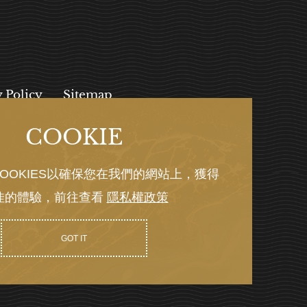
y Policy
Sitemap
COOKIE
, 112027
OOKIES以確保您在我們的網站上，獲得
佳的體驗，前往查看
隱私權政策
Y GRNET
GOT IT