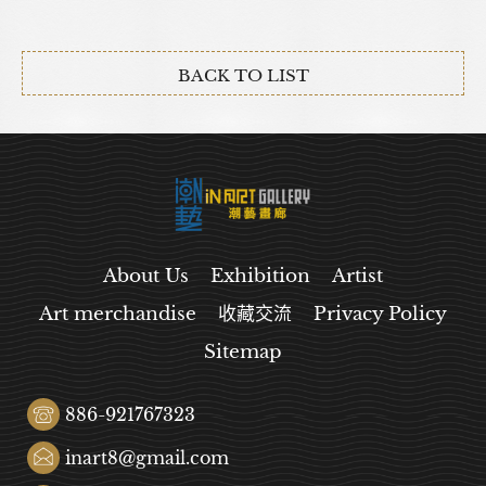
BACK TO LIST
About Us
Exhibition
Artist
Art merchandise
收藏交流
Privacy Policy
Sitemap
886-921767323
inart8@gmail.com