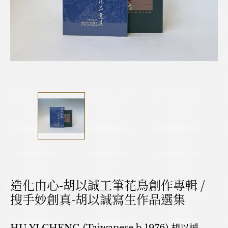
造化由心-胡以誠工筆花鳥創作專輯 /
搜手妙創真-胡以誠寫生作品選集