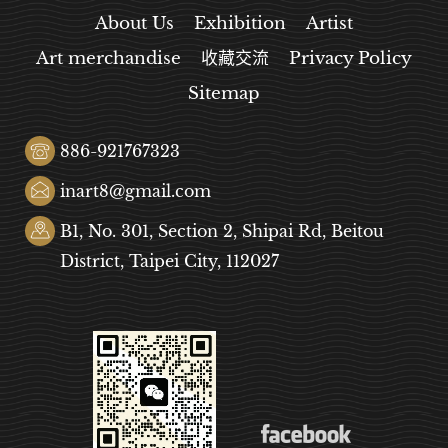
About Us
Exhibition
Artist
Art merchandise
收藏交流
Privacy Policy
Sitemap
886-921767323
inart8@gmail.com
B1, No. 301, Section 2, Shipai Rd, Beitou
District, Taipei City, 112027