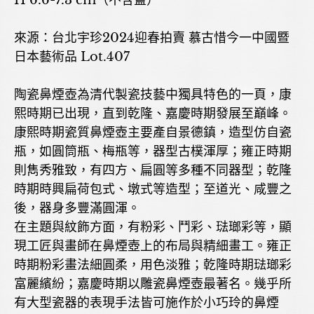
H 6.6-7.3 cm（不含蓋）
來源：台北宇珍2024迎春拍賣 慕古惜今一中國暨
日本藝術品 Lot.407
陶瓷鼻煙壺為清代製瓷技藝中獨具特色的一頁，康
熙時期已出現，直到乾隆、嘉慶時期發展至巔峰。
康熙時期瓷質鼻煙壺主要產自景德鎮，造型仿自瓷
瓶，如圓筒瓶、梅瓶等，器型古樸渾厚；雍正時期
則雋秀雅致，有四方、扁圓等多種不同器型；乾隆
時期時興扁荷包式、墩式等造型；至道光、咸豐之
後，器身多豐滿圓渾。
在主題與紋飾方面，有粉彩、鬥彩、琺瑯彩等，顯
現工匠與畫師在鼻煙壺上的布局與精細畫工。雍正
時期粉彩畫法細圓柔，用色淡雅；乾隆時期琺瑯彩
富麗繽紛；嘉慶時期以雕瓷鼻煙壺最著名。幾乎所
有大型瓷器的表現手法皆可施作於小巧玲的鼻煙