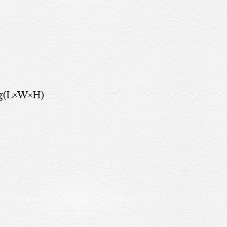
 kg(L×W×H)