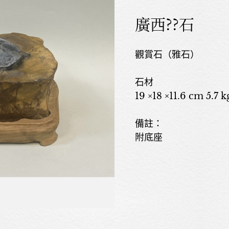
廣西??石
觀賞石（雅石）
石材
19 ×18 ×11.6 cm 5.7
備註：
附底座