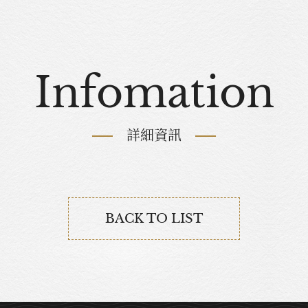
Infomation
詳細資訊
BACK TO LIST