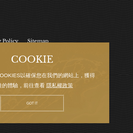
y Policy
Sitemap
COOKIE
, 112027
OOKIES以確保您在我們的網站上，獲得
佳的體驗，前往查看
隱私權政策
Y GRNET
GOT IT