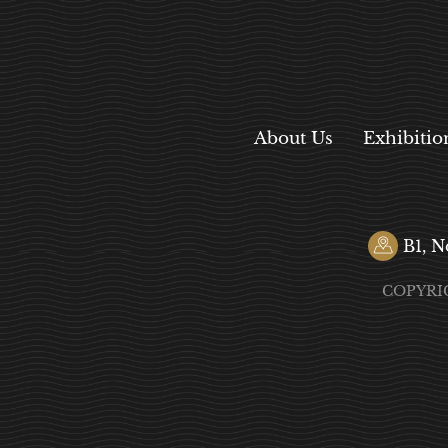
About Us
Exhibitio
B1, N
COPYRI