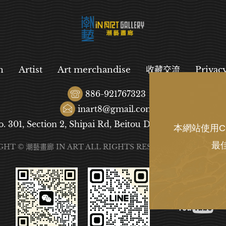
n
Artist
Art merchandise
收藏交流
Privac
886-921767323
inart8@gmail.com
o. 301, Section 2, Shipai Rd, Beitou District, Taipei City
本網站使用C
最
GHT © 潮藝畫廊 IN ART ALL RIGHTS RESERVED.
DESIGN
B