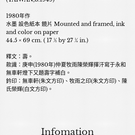
1980年作
水墨 設色紙本 鏡片 Mounted and framed, ink
and color on paper
44.5 × 69 cm. ( 17 ½ by 27 ¼ in.)
釋文：壽。
款識：庚申(1980年)仲夏牧雨陳榮輝揮汗寫于永和
無車軒燈下又題壽字補白。
鈐印：無車軒(朱文方印)、牧雨之印(朱文方印)、陳
氏榮輝(白文方印)。
Infomation