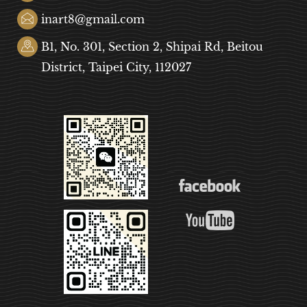
inart8@gmail.com
B1, No. 301, Section 2, Shipai Rd, Beitou
District, Taipei City, 112027