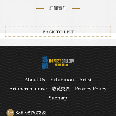
詳細資訊
BACK TO LIST
About Us
Exhibition
Artist
Art merchandise
收藏交流
Privacy Policy
Sitemap
886-921767323