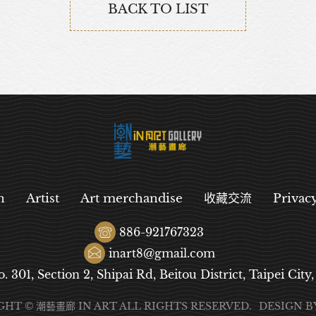
BACK TO LIST
n
Artist
Art merchandise
收藏交流
Privac
886-921767323
inart8@gmail.com
o. 301, Section 2, Shipai Rd, Beitou District, Taipei City
GHT © 潮藝畫廊 IN ART ALL RIGHTS RESERVED.
DESIGN
B