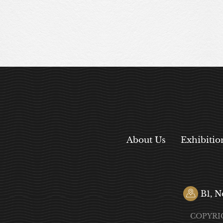
About Us
Exhibitio
B1, N
COPYRI