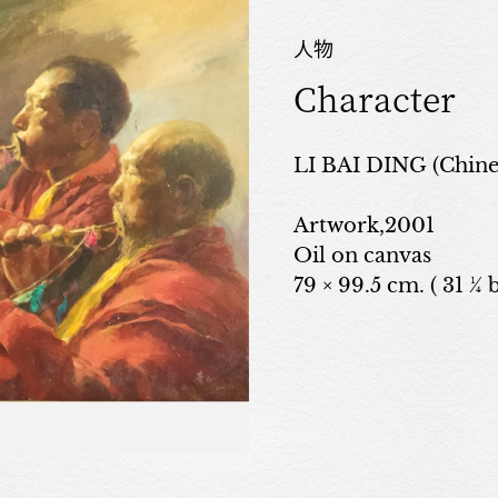
人物
Character
LI BAI DING (Chin
Artwork,2001
Oil on canvas
79 × 99.5 cm. ( 31 ¼ 