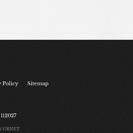
y Policy
Sitemap
, 112027
Y GRNET