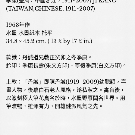
季康(臺灣 / 中國浙江，1911~2007) JI KANG
(TAIWAN,CHINESE, 1911~2007)
1963年作
水墨 水墨紙本 托平
34.8 × 45.2 cm. ( 13 ¾ by 17 ¾ in.)
款識：丹誠道兄教正癸卯之冬季康。
鈐印：季康長壽(朱文方印)、寧復季康(白文方印)。
上款：「丹誠」即陳丹誠(1919~2009)幼聰穎，喜
畫人物，後慕白石老人風格，遂私淑之。寓台後，
以篆刻極大筆花鳥名於時，水墨野雁聞名世界。用
筆流暢，雄渾有力，開雄健派風氣之先。