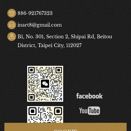
886-921767323
inart8@gmail.com
B1, No. 301, Section 2, Shipai Rd, Beitou
District, Taipei City, 112027