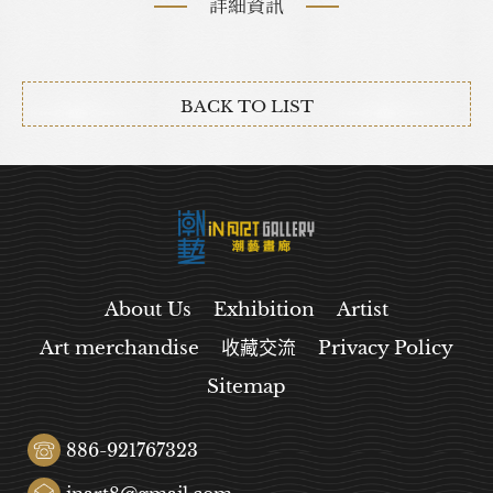
詳細資訊
BACK TO LIST
About Us
Exhibition
Artist
Art merchandise
收藏交流
Privacy Policy
Sitemap
886-921767323