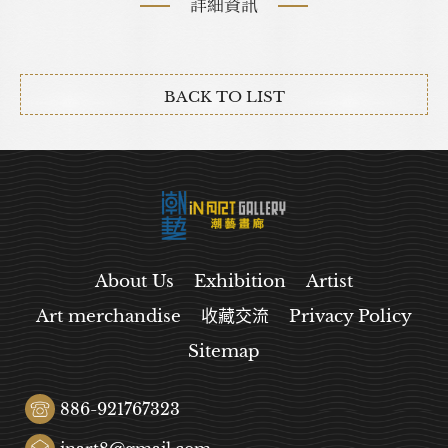
詳細資訊
BACK TO LIST
About Us
Exhibition
Artist
Art merchandise
收藏交流
Privacy Policy
Sitemap
886-921767323