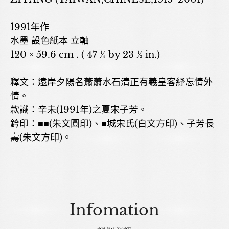
1991年作
水墨 設色紙本 立軸
120 × 59.6 cm . ( 47 ¼ by 23 ½ in.)
釋文：遠岸夕陽名蕭蕭水石清正有羲皇客紓忘情外
情。
款識：辛未(1991年)之夏宋子芳。
鈐印：■■(朱文圓印)、■城宋氏(白文方印)、子芳長
壽(朱文方印)。
Infomation