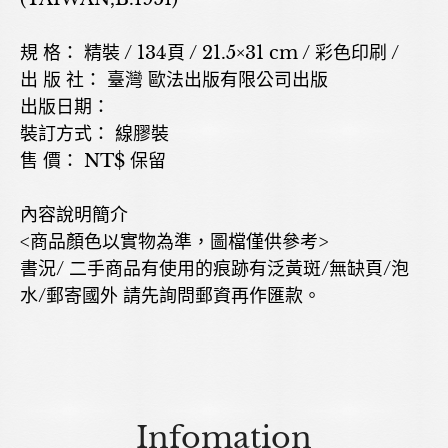
規 格： 精裝 / 134頁 / 21.5×31 cm / 彩色印刷 /
出 版 社： 臺灣 歐法出版有限公司出版
出版日期：
裝訂方式： 線膠裝
售 價： NT$ 保留
內容說明簡介
<商品顏色以實物為準，圖檔僅供參考>
書況/ 二手商品有使用的痕跡有泛黃斑/無缺頁/泡
水/郵寄國外 請先詢問郵資再作匯款。
Infomation