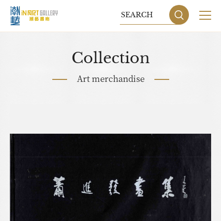
Collection
Art merchandise
Sitemap
Privacy P
DESIGN
BY GRNET