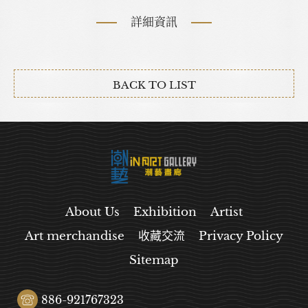
詳細資訊
BACK TO LIST
About Us
Exhibition
Artist
Art merchandise
收藏交流
Privacy Policy
Sitemap
886-921767323