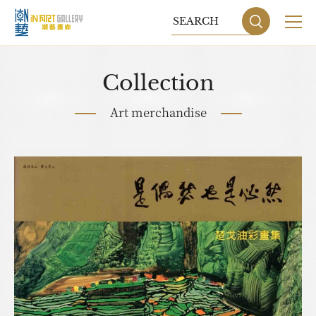
Collection
Art merchandise
Sitemap
Privacy P
DESIGN
BY GRNET