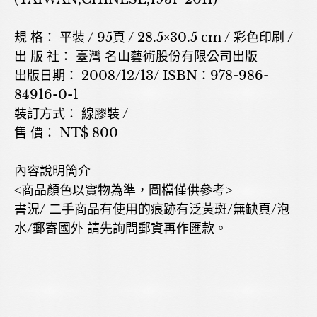
規 格： 平裝 / 95頁 / 28.5×30.5 cm / 彩色印刷 /
出 版 社： 臺灣 名山藝術股份有限公司出版
出版日期： 2008/12/13/ ISBN：978-986-
84916-0-1
裝訂方式： 線膠裝 /
售 價： NT$ 800
內容說明簡介
<商品顏色以實物為準，圖檔僅供參考>
書況/ 二手商品有使用的痕跡有泛黃斑/無缺頁/泡
水/郵寄國外 請先詢問郵資再作匯款。