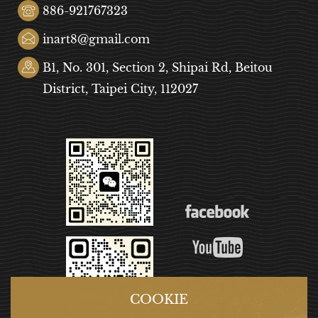
886-921767323
inart8@gmail.com
B1, No. 301, Section 2, Shipai Rd, Beitou
District, Taipei City, 112027
COOKIE