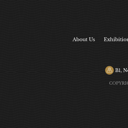
About Us
Exhibitio
B1, N
COPYRI