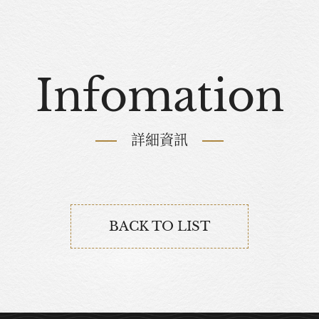
Infomation
詳細資訊
BACK TO LIST