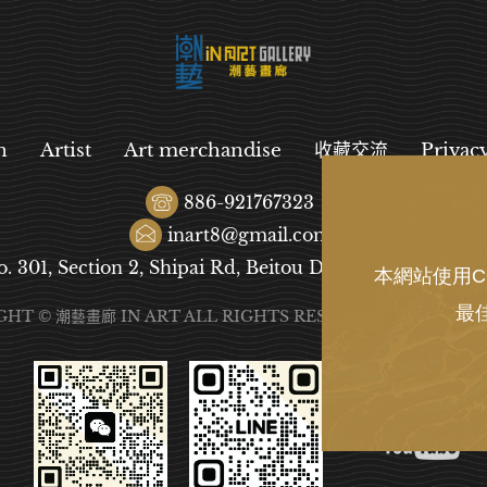
n
Artist
Art merchandise
收藏交流
Privac
886-921767323
inart8@gmail.com
o. 301, Section 2, Shipai Rd, Beitou District, Taipei City
本網站使用C
最
GHT © 潮藝畫廊 IN ART ALL RIGHTS RESERVED.
DESIGN
B