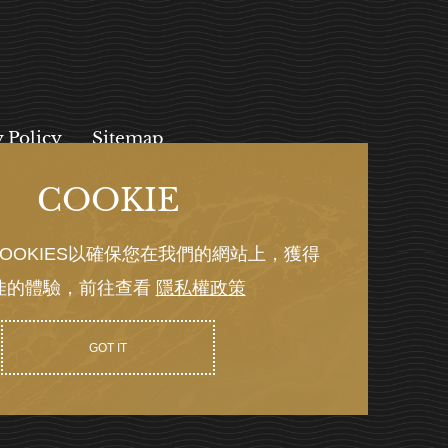
y Policy
Sitemap
COOKIE
, 112027
OOKIES以確保您在我們的網站上，獲得
佳的體驗，前往查看
隱私權政策
Y GRNET
GOT IT