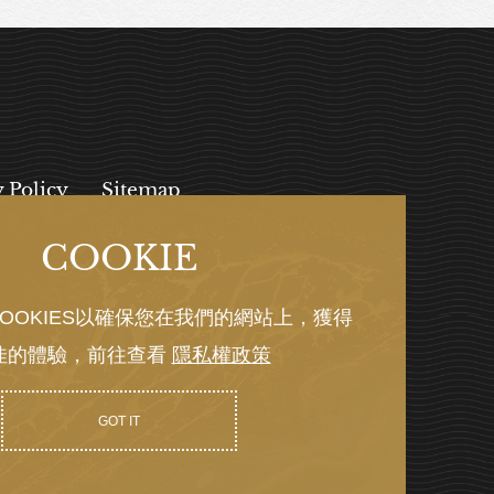
y Policy
Sitemap
COOKIE
, 112027
OOKIES以確保您在我們的網站上，獲得
佳的體驗，前往查看
隱私權政策
Y GRNET
GOT IT