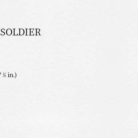
 SOLDIER
7 ½ in.)