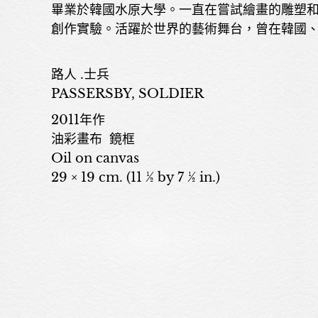
畢業於韓國水原大學。一直在嘗試繪畫的雕塑和
創作實驗。活躍於世界的藝術舞台，曾在韓國
路人 .士兵
PASSERSBY, SOLDIER
2011年作
油彩畫布 鏡框
Oil on canvas
29 × 19 cm. (11 ½ by 7 ½ in.)