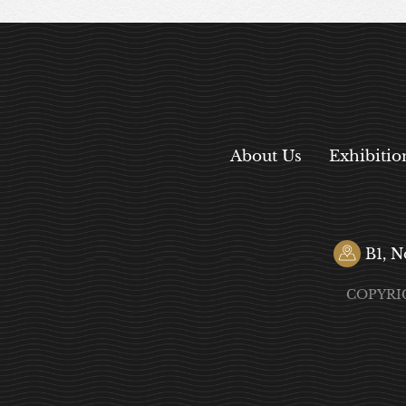
About Us
Exhibitio
B1, N
COPYRI