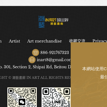
n
Artist
Art merchandise
收藏交流
Privac
886-921767323
inart8@gmail.com
o. 301, Section 2, Shipai Rd, Beitou District, Taipei City
本網站使用C
最
GHT © 潮藝畫廊 IN ART ALL RIGHTS RESERVED.
DESIGN
B