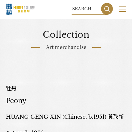
Collection
Art merchandise
牡丹
Peony
Sitemap
Privacy P
HUANG GENG XIN (Chinese, b.1951) 黃耿新
DESIGN
BY GRNET