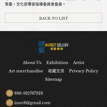
常委，文化部專家指導委員會委員。
BACK TO LIST
About Us
Exhibition
Artist
Art merchandise
收藏交流
Privacy Policy
Sitemap
886-921767323
inart8@gmail.com