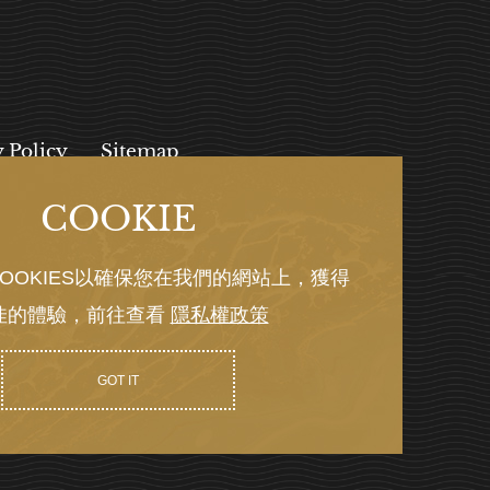
y Policy
Sitemap
COOKIE
, 112027
OOKIES以確保您在我們的網站上，獲得
佳的體驗，前往查看
隱私權政策
Y GRNET
GOT IT