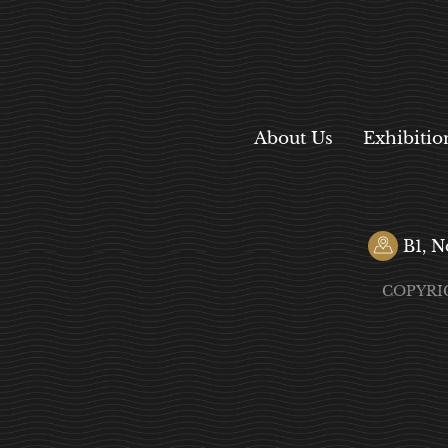
About Us
Exhibitio
B1, N
COPYRI