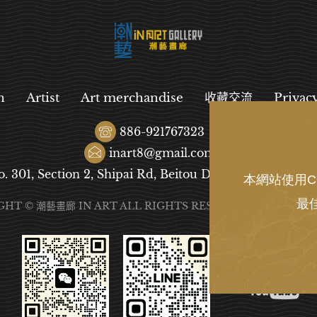
n
Artist
Art merchandise
收藏交流
Privac
886-921767323
inart8@gmail.com
o. 301, Section 2, Shipai Rd, Beitou District, Taipei City
本網站使用C
最
GHT © 潮藝畫廊 IN ART ALL RIGHTS RESERVED.
DESIGN
B