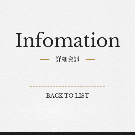
Infomation
詳細資訊
BACK TO LIST