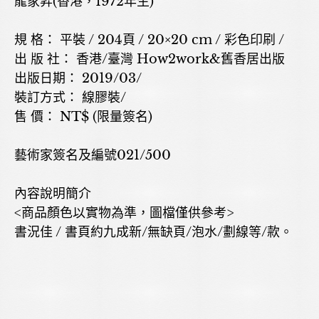
龍家昇(香港，1972年生)
規 格： 平裝 / 204頁 / 20×20 cm / 彩色印刷 /
出 版 社： 香港/臺灣 How2work&舊香居出版
出版日期： 2019/03/
裝訂方式： 線膠裝/
售 價： NT$ (限量簽名)
藝術家簽名及編號021/500
內容說明簡介
<商品顏色以實物為準，圖檔僅供參考>
書況佳 / 書頁約九成新/無缺頁/泡水/劃線等/款。