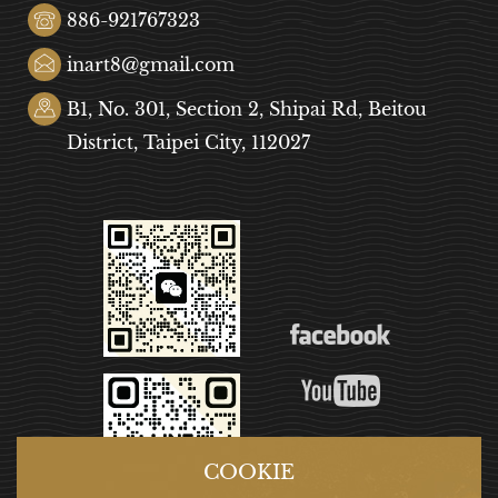
886-921767323
inart8@gmail.com
B1, No. 301, Section 2, Shipai Rd, Beitou
District, Taipei City, 112027
COOKIE