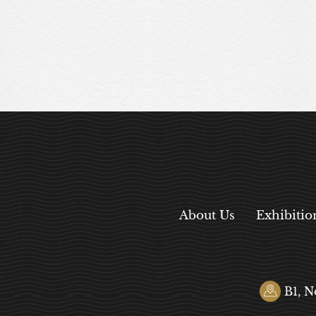
About Us
Exhibitio
B1, N