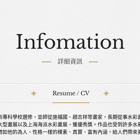
Infomation
詳細資訊
Resume / CV
術專科學校選修，並師從施福國、趙志祥等畫家，長期從事水彩
大型畫展以及上海海派水彩畫展，獲優秀獎。作品也受到許多水
猶如他的為人、性格一樣的樸素、真實、富有內涵，給人們帶來