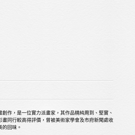
Sitemap
Privacy Policy
畫創作，是一位實力派畫家，其作品精純周到、堅實、
彩畫同行較高得評價，曾被美術家學會及市府新聞處收
美的回味。