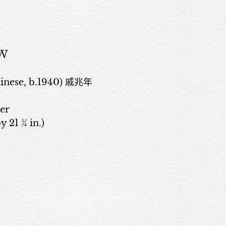
w
nese, b.1940) 戚兆年
er
y 21 ¼ in.)