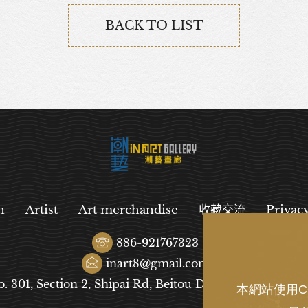
BACK TO LIST
n
Artist
Art merchandise
收藏交流
Privac
886-921767323
inart8@gmail.com
o. 301, Section 2, Shipai Rd, Beitou District, Taipei City
本網站使用C