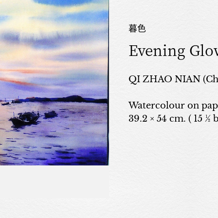
暮色
Evening Glo
QI ZHAO NIAN (Chi
Watercolour on pap
39.2 × 54 cm. ( 15 ½ b