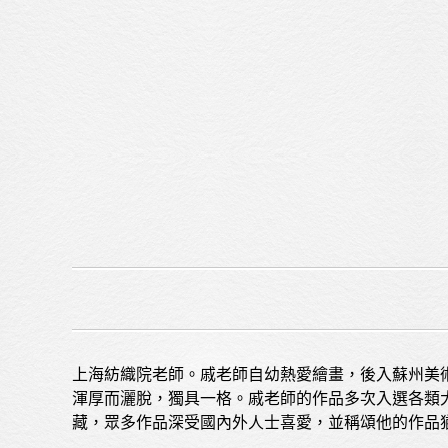
上海紡織院老師。戚老師自幼熱愛繪畫，後入蘇州美
渾厚而灑脫，獨具一格。戚老師的作品多次入選各類
藏，眾多作品深受國內外人士喜愛，並稱頌他的作品