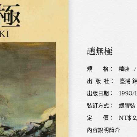
趙無極
規 格： 精裝 / 128
出 版 社： 臺灣 
出版日期： 1993/1
裝訂方式： 線膠裝
定 價： NT$ 2,
內容說明簡介