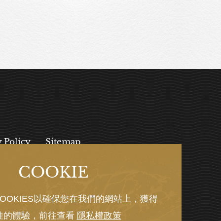
y Policy
Sitemap
COOKIE
, 112027
OOKIES以確保您在我們的網站上，獲得
佳的體驗，前往查看
隱私權政策
Y GRNET