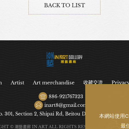
BACK TO LIST
n
Artist
Art merchandise
收藏交流
Privac
886-921767323
inart8@gmail.com
o. 301, Section 2, Shipai Rd, Beitou District, Taipei City
本網站使用C
最
GHT © 潮藝畫廊 IN ART ALL RIGHTS RESERVED.
DESIGN
B