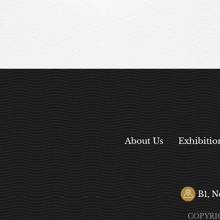
About Us
Exhibitio
B1, N
COPYRI