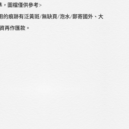
為準，圖檔僅供參考>
用的痕跡有泛黃斑/無缺頁/泡水/郵寄國外、大
資再作匯款。