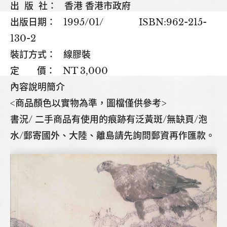
出 版 社： 香港 香港市政府
出版日期： 1995/01/ ISBN:962-215-
130-2
裝訂方式： 線膠裝
定 價： NT 3,000
內容說明簡介
<商品顏色以實物為準，圖檔僅供參考>
書況/ 二手商品有使用的痕跡有泛黃斑/無缺頁/泡
水/郵寄國外、大陸、離島請先詢問郵資再作匯款。