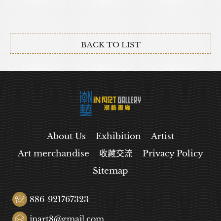
BACK TO LIST
About Us
Exhibition
Artist
Art merchandise
收藏交流
Privacy Policy
Sitemap
886-921767323
inart8@gmail.com